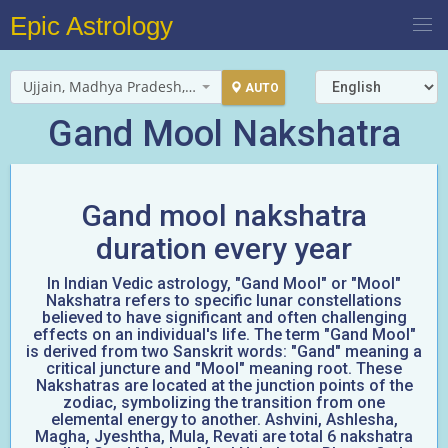
Epic Astrology
Ujjain, Madhya Pradesh, India
AUTO
Gand Mool Nakshatra
Gand mool nakshatra
duration every year
In Indian Vedic astrology, "Gand Mool" or "Mool"
Nakshatra refers to specific lunar constellations
believed to have significant and often challenging
effects on an individual's life. The term "Gand Mool"
is derived from two Sanskrit words: "Gand" meaning a
critical juncture and "Mool" meaning root. These
Nakshatras are located at the junction points of the
zodiac, symbolizing the transition from one
elemental energy to another. Ashvini, Ashlesha,
Magha, Jyeshtha, Mula, Revati are total 6 nakshatra