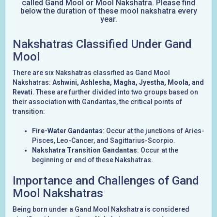
called Gand Mool or Mool Nakshatra. Please find
below the duration of these mool nakshatra every
year.
Nakshatras Classified Under Gand
Mool
There are six Nakshatras classified as Gand Mool
Nakshatras:
Ashwini, Ashlesha, Magha, Jyestha, Moola, and
Revati
. These are further divided into two groups based on
their association with Gandantas, the critical points of
transition:
Fire-Water Gandantas
: Occur at the junctions of Aries-
Pisces, Leo-Cancer, and Sagittarius-Scorpio.
Nakshatra Transition Gandantas
: Occur at the
beginning or end of these Nakshatras.
Importance and Challenges of Gand
Mool Nakshatras
Being born under a Gand Mool Nakshatra is considered