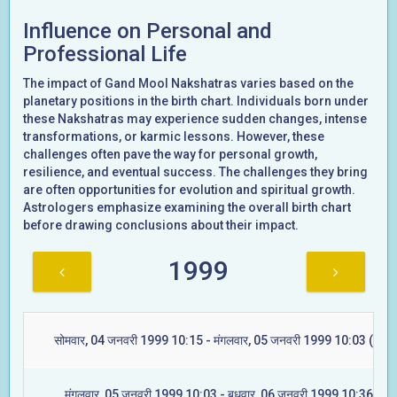
Influence on Personal and
Professional Life
The impact of Gand Mool Nakshatras varies based on the
planetary positions in the birth chart. Individuals born under
these Nakshatras may experience sudden changes, intense
transformations, or karmic lessons. However, these
challenges often pave the way for personal growth,
resilience, and eventual success. The challenges they bring
are often opportunities for evolution and spiritual growth.
Astrologers emphasize examining the overall birth chart
before drawing conclusions about their impact.
1999
सोमवार, 04 जनवरी 1999 10:15 - मंगलवार, 05 जनवरी 1999 10:03 (आश्ले
मंगलवार, 05 जनवरी 1999 10:03 - बुधवार, 06 जनवरी 1999 10:36 (मघा