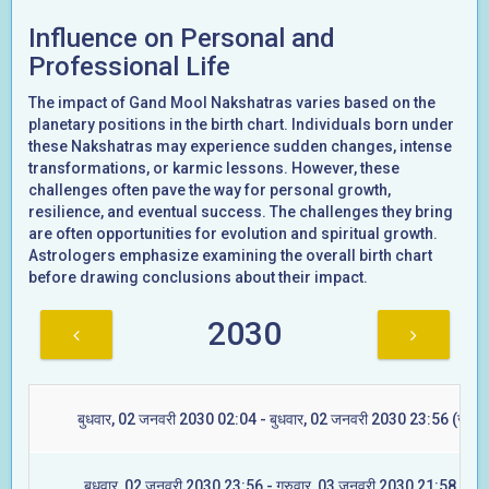
Influence on Personal and
Professional Life
The impact of Gand Mool Nakshatras varies based on the
planetary positions in the birth chart. Individuals born under
these Nakshatras may experience sudden changes, intense
transformations, or karmic lessons. However, these
challenges often pave the way for personal growth,
resilience, and eventual success. The challenges they bring
are often opportunities for evolution and spiritual growth.
Astrologers emphasize examining the overall birth chart
before drawing conclusions about their impact.
2030
बुधवार, 02 जनवरी 2030 02:04 - बुधवार, 02 जनवरी 2030 23:56 (ज्येष्टा
बुधवार, 02 जनवरी 2030 23:56 - गुरुवार, 03 जनवरी 2030 21:58 (मूल)