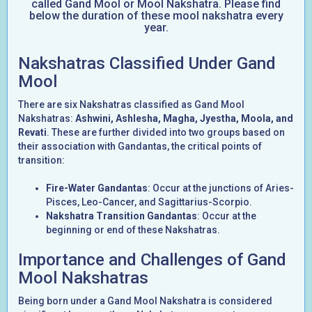
called Gand Mool or Mool Nakshatra. Please find
below the duration of these mool nakshatra every
year.
Nakshatras Classified Under Gand
Mool
There are six Nakshatras classified as Gand Mool
Nakshatras:
Ashwini, Ashlesha, Magha, Jyestha, Moola, and
Revati
. These are further divided into two groups based on
their association with Gandantas, the critical points of
transition:
Fire-Water Gandantas
: Occur at the junctions of Aries-
Pisces, Leo-Cancer, and Sagittarius-Scorpio.
Nakshatra Transition Gandantas
: Occur at the
beginning or end of these Nakshatras.
Importance and Challenges of Gand
Mool Nakshatras
Being born under a Gand Mool Nakshatra is considered