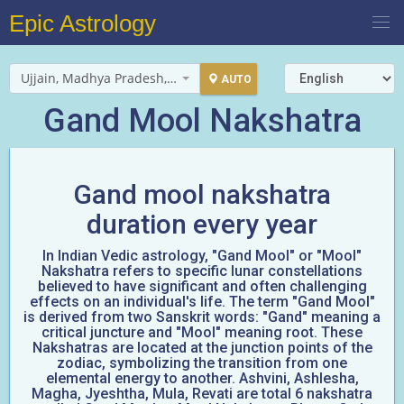
Epic Astrology
Ujjain, Madhya Pradesh, India
AUTO
Gand Mool Nakshatra
Gand mool nakshatra
duration every year
In Indian Vedic astrology, "Gand Mool" or "Mool"
Nakshatra refers to specific lunar constellations
believed to have significant and often challenging
effects on an individual's life. The term "Gand Mool"
is derived from two Sanskrit words: "Gand" meaning a
critical juncture and "Mool" meaning root. These
Nakshatras are located at the junction points of the
zodiac, symbolizing the transition from one
elemental energy to another. Ashvini, Ashlesha,
Magha, Jyeshtha, Mula, Revati are total 6 nakshatra