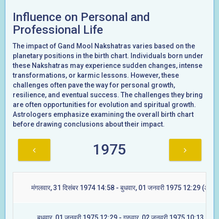
Influence on Personal and
Professional Life
The impact of Gand Mool Nakshatras varies based on the
planetary positions in the birth chart. Individuals born under
these Nakshatras may experience sudden changes, intense
transformations, or karmic lessons. However, these
challenges often pave the way for personal growth,
resilience, and eventual success. The challenges they bring
are often opportunities for evolution and spiritual growth.
Astrologers emphasize examining the overall birth chart
before drawing conclusions about their impact.
1975
मंगलवार, 31 दिसंबर 1974 14:58 - बुधवार, 01 जनवरी 1975 12:29 (आश्ले
बुधवार, 01 जनवरी 1975 12:29 - गुरुवार, 02 जनवरी 1975 10:13 (मघा)