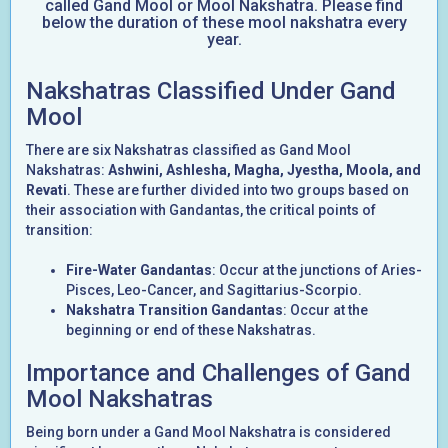
called Gand Mool or Mool Nakshatra. Please find
below the duration of these mool nakshatra every
year.
Nakshatras Classified Under Gand
Mool
There are six Nakshatras classified as Gand Mool
Nakshatras:
Ashwini, Ashlesha, Magha, Jyestha, Moola, and
Revati
. These are further divided into two groups based on
their association with Gandantas, the critical points of
transition:
Fire-Water Gandantas
: Occur at the junctions of Aries-
Pisces, Leo-Cancer, and Sagittarius-Scorpio.
Nakshatra Transition Gandantas
: Occur at the
beginning or end of these Nakshatras.
Importance and Challenges of Gand
Mool Nakshatras
Being born under a Gand Mool Nakshatra is considered