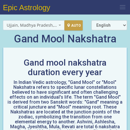
Epic Astrology
Ujjain, Madhya Pradesh, India
AUTO
Gand Mool Nakshatra
Gand mool nakshatra
duration every year
In Indian Vedic astrology, "Gand Mool" or "Mool"
Nakshatra refers to specific lunar constellations
believed to have significant and often challenging
effects on an individual's life. The term "Gand Mool"
is derived from two Sanskrit words: "Gand" meaning a
critical juncture and "Mool" meaning root. These
Nakshatras are located at the junction points of the
zodiac, symbolizing the transition from one
elemental energy to another. Ashvini, Ashlesha,
Magha, Jyeshtha, Mula, Revati are total 6 nakshatra