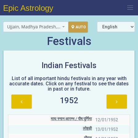
Epic Astrology
Ujjain, Madhya Pradesh, India
AUTO
Festivals
Indian Festivals
List of all important hindu festivals in any year with
accurate dates. Click on any festival to see the dates
in past or in future.
1952
माघ स्नान आरम्भ / पौष पूर्णिमा
12/01/1952
लोहड़ी
13/01/1952
पोंगल