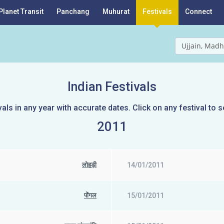
Planet Transit
Panchang
Muhurat
Festivals
Connect
Ujjain, Madh
Indian Festivals
vals in any year with accurate dates. Click on any festival to s
2011
लोहड़ी
14/01/2011
पोंगल
15/01/2011