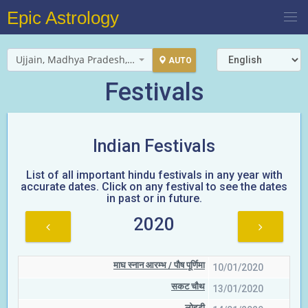
Epic Astrology
Ujjain, Madhya Pradesh, India
AUTO
Festivals
Indian Festivals
List of all important hindu festivals in any year with
accurate dates. Click on any festival to see the dates
in past or in future.
2020
माघ स्नान आरम्भ / पौष पूर्णिमा
10/01/2020
सकट चौथ
13/01/2020
लोहड़ी