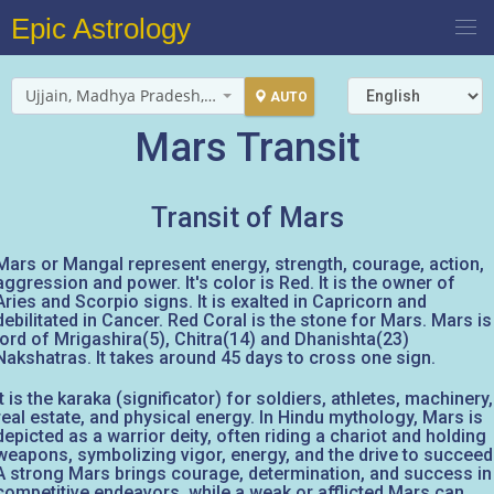
Epic Astrology
Ujjain, Madhya Pradesh, India
AUTO
Mars Transit
Transit of Mars
Mars or Mangal represent energy, strength, courage, action,
aggression and power. It's color is Red. It is the owner of
Aries and Scorpio signs. It is exalted in Capricorn and
debilitated in Cancer. Red Coral is the stone for Mars. Mars is
lord of Mrigashira(5), Chitra(14) and Dhanishta(23)
Nakshatras. It takes around 45 days to cross one sign.
It is the karaka (significator) for soldiers, athletes, machinery,
real estate, and physical energy. In Hindu mythology, Mars is
depicted as a warrior deity, often riding a chariot and holding
weapons, symbolizing vigor, energy, and the drive to succeed
A strong Mars brings courage, determination, and success in
competitive endeavors, while a weak or afflicted Mars can