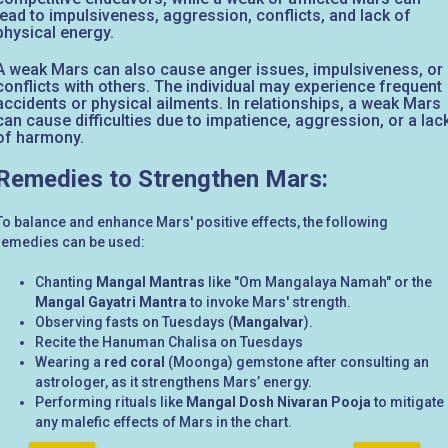
lead to impulsiveness, aggression, conflicts, and lack of
physical energy.
A weak Mars can also cause anger issues, impulsiveness, or
conflicts with others. The individual may experience frequent
accidents or physical ailments. In relationships, a weak Mars
can cause difficulties due to impatience, aggression, or a lac
of harmony.
Remedies to Strengthen Mars:
To balance and enhance Mars' positive effects, the following
remedies can be used:
Chanting
Mangal Mantras
like "Om Mangalaya Namah" or the
Mangal Gayatri Mantra
to invoke Mars' strength.
Observing fasts on Tuesdays (
Mangalvar
).
Recite the Hanuman Chalisa on Tuesdays
Wearing a
red coral
(Moonga) gemstone after consulting an
astrologer, as it strengthens Mars’ energy.
Performing rituals like
Mangal Dosh Nivaran Pooja
to mitigate
any malefic effects of Mars in the chart.