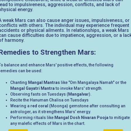
lead to impulsiveness, aggression, conflicts, and lack of
physical energy.
A weak Mars can also cause anger issues, impulsiveness, or
conflicts with others. The individual may experience frequent
accidents or physical ailments. In relationships, a weak Mars
can cause difficulties due to impatience, aggression, or a lac
of harmony.
Remedies to Strengthen Mars:
To balance and enhance Mars' positive effects, the following
remedies can be used:
Chanting
Mangal Mantras
like "Om Mangalaya Namah" or the
Mangal Gayatri Mantra
to invoke Mars' strength.
Observing fasts on Tuesdays (
Mangalvar
).
Recite the Hanuman Chalisa on Tuesdays
Wearing a
red coral
(Moonga) gemstone after consulting an
astrologer, as it strengthens Mars’ energy.
Performing rituals like
Mangal Dosh Nivaran Pooja
to mitigate
any malefic effects of Mars in the chart.