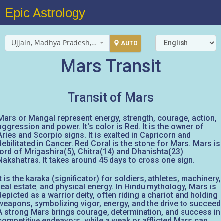
Epic Astrology
Ujjain, Madhya Pradesh, India
AUTO
Mars Transit
Transit of Mars
Mars or Mangal represent energy, strength, courage, action,
aggression and power. It's color is Red. It is the owner of
Aries and Scorpio signs. It is exalted in Capricorn and
debilitated in Cancer. Red Coral is the stone for Mars. Mars is
lord of Mrigashira(5), Chitra(14) and Dhanishta(23)
Nakshatras. It takes around 45 days to cross one sign.
It is the karaka (significator) for soldiers, athletes, machinery,
real estate, and physical energy. In Hindu mythology, Mars is
depicted as a warrior deity, often riding a chariot and holding
weapons, symbolizing vigor, energy, and the drive to succeed
A strong Mars brings courage, determination, and success in
competitive endeavors, while a weak or afflicted Mars can