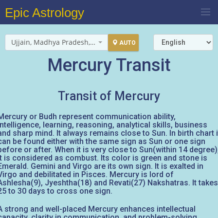
Epic Astrology
Ujjain, Madhya Pradesh, India
AUTO
Mercury Transit
Transit of Mercury
Mercury or Budh represent communication ability,
intelligence, learning, reasoning, analytical skills, business
and sharp mind. It always remains close to Sun. In birth chart i
can be found either with the same sign as Sun or one sign
before or after. When it is very close to Sun(within 14 degree)
it is considered as combust. Its color is green and stone is
Emerald. Gemini and Virgo are its own sign. It is exalted in
Virgo and debilitated in Pisces. Mercury is lord of
Ashlesha(9), Jyeshtha(18) and Revati(27) Nakshatras. It takes
25 to 30 days to cross one sign.
A strong and well-placed Mercury enhances intellectual
capacity, clarity in communication, and problem-solving