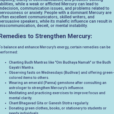
abilities, while a weak or afflicted Mercury can lead to
indecision, communication issues, and problems related to
nervousness or anxiety. People with a dominant Mercury are
often excellent communicators, skilled writers, and
persuasive speakers, while its malefic influence can result in
miscommunication, deceit, or mental instability.
Remedies to Strengthen Mercury:
To balance and enhance Mercury's energy, certain remedies can be
performed:
Chanting Budh Mantras like "Om Budhaya Namah" or the Budh
Gayatri Mantra.
Observing fasts on Wednesdays (Budhvar) and offering green-
colored items to others.
Wearing an emerald (Panna) gemstone after consulting an
astrologer to strengthen Mercury’s influence.
Meditating and practicing exercises to improve focus and
mental clarity.
Chant Bhagavad Gita or Ganesh Stotra regularly.
Donating green clothes, books, or stationery to students or
needy individuals.