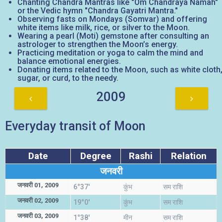
Chanting Chandra Mantras like "Om Chandraya Namah"
or the Vedic hymn "Chandra Gayatri Mantra."
Observing fasts on Mondays (Somvar) and offering
white items like milk, rice, or silver to the Moon.
Wearing a pearl (Moti) gemstone after consulting an
astrologer to strengthen the Moon’s energy.
Practicing meditation or yoga to calm the mind and
balance emotional energies.
Donating items related to the Moon, such as white cloth
sugar, or curd, to the needy.
2009
Everyday transit of Moon
Date
Degree
Rashi
Relation
जनवरी
जनवरी 01, 2009
6°37'
कुंभ
सम राशि
जनवरी 02, 2009
19°0'
कुंभ
सम राशि
जनवरी 03, 2009
1°38'
मीन
सम राशि