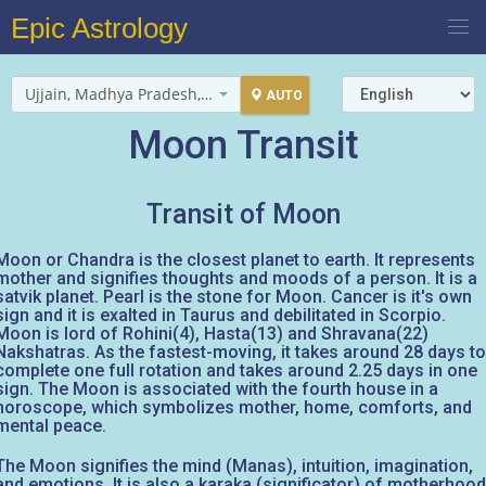
Epic Astrology
Ujjain, Madhya Pradesh, India
AUTO
Moon Transit
Transit of Moon
Moon or Chandra is the closest planet to earth. It represents
mother and signifies thoughts and moods of a person. It is a
satvik planet. Pearl is the stone for Moon. Cancer is it's own
sign and it is exalted in Taurus and debilitated in Scorpio.
Moon is lord of Rohini(4), Hasta(13) and Shravana(22)
Nakshatras. As the fastest-moving, it takes around 28 days to
complete one full rotation and takes around 2.25 days in one
sign. The Moon is associated with the fourth house in a
horoscope, which symbolizes mother, home, comforts, and
mental peace.
The Moon signifies the mind (Manas), intuition, imagination,
and emotions. It is also a karaka (significator) of motherhood