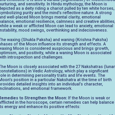
nurturing, and sensitivity. In Hindu mythology, the Moon is
depicted as a deity riding a chariot pulled by ten white horses,
symbolizing purity and the mind's reflective nature. A strong
and well-placed Moon brings mental clarity, emotional
balance, emotional resilience, calmness and creative abilities
while a weak or afflicted Moon can lead to anxiety, emotional
instability, mood swings, overthinking and indecisiveness.
The waxing (Shukla Paksha) and waning (Krishna Paksha)
phases of the Moon influence its strength and effects. A
waxing Moon is considered auspicious and brings growth,
optimism, and positivity, while a waning Moon is associated
with introspection and challenges.
The Moon is closely associated with the 27 Nakshatras (lunar
constellations) in Vedic Astrology, which play a significant
role in determining personality traits and life events. The
Moon's position in a particular Nakshatra at the time of birth
provides detailed insights into an individual’s character,
inclinations, and emotional framework.
Remedies to Strengthen the Moon:
If the Moon is weak or
afflicted in the horoscope, certain remedies can help balance
its energy and enhance its positive effects: