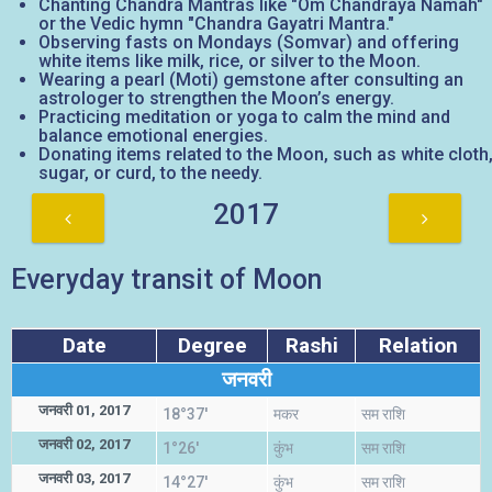
Chanting Chandra Mantras like "Om Chandraya Namah"
or the Vedic hymn "Chandra Gayatri Mantra."
Observing fasts on Mondays (Somvar) and offering
white items like milk, rice, or silver to the Moon.
Wearing a pearl (Moti) gemstone after consulting an
astrologer to strengthen the Moon’s energy.
Practicing meditation or yoga to calm the mind and
balance emotional energies.
Donating items related to the Moon, such as white cloth
sugar, or curd, to the needy.
2017
Everyday transit of Moon
Date
Degree
Rashi
Relation
जनवरी
जनवरी 01, 2017
18°37'
मकर
सम राशि
जनवरी 02, 2017
1°26'
कुंभ
सम राशि
जनवरी 03, 2017
14°27'
कुंभ
सम राशि