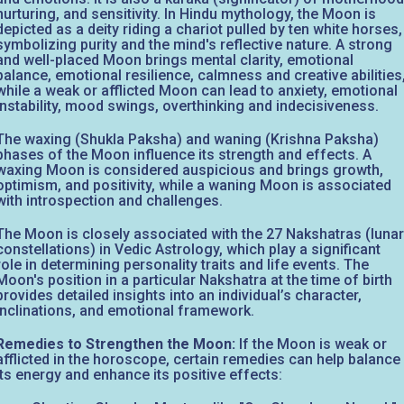
nurturing, and sensitivity. In Hindu mythology, the Moon is
depicted as a deity riding a chariot pulled by ten white horses,
symbolizing purity and the mind's reflective nature. A strong
and well-placed Moon brings mental clarity, emotional
balance, emotional resilience, calmness and creative abilities
while a weak or afflicted Moon can lead to anxiety, emotional
instability, mood swings, overthinking and indecisiveness.
The waxing (Shukla Paksha) and waning (Krishna Paksha)
phases of the Moon influence its strength and effects. A
waxing Moon is considered auspicious and brings growth,
optimism, and positivity, while a waning Moon is associated
with introspection and challenges.
The Moon is closely associated with the 27 Nakshatras (lunar
constellations) in Vedic Astrology, which play a significant
role in determining personality traits and life events. The
Moon's position in a particular Nakshatra at the time of birth
provides detailed insights into an individual’s character,
inclinations, and emotional framework.
Remedies to Strengthen the Moon:
If the Moon is weak or
afflicted in the horoscope, certain remedies can help balance
its energy and enhance its positive effects: