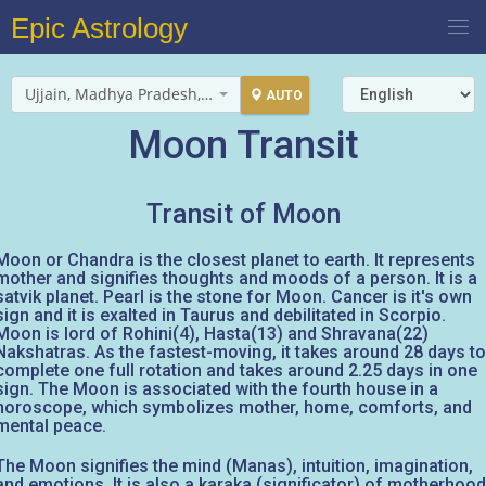
Epic Astrology
Ujjain, Madhya Pradesh, India
AUTO
Moon Transit
Transit of Moon
Moon or Chandra is the closest planet to earth. It represents
mother and signifies thoughts and moods of a person. It is a
satvik planet. Pearl is the stone for Moon. Cancer is it's own
sign and it is exalted in Taurus and debilitated in Scorpio.
Moon is lord of Rohini(4), Hasta(13) and Shravana(22)
Nakshatras. As the fastest-moving, it takes around 28 days to
complete one full rotation and takes around 2.25 days in one
sign. The Moon is associated with the fourth house in a
horoscope, which symbolizes mother, home, comforts, and
mental peace.
The Moon signifies the mind (Manas), intuition, imagination,
and emotions. It is also a karaka (significator) of motherhood