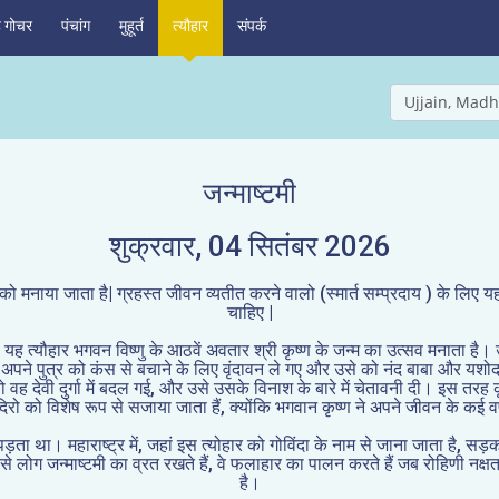
ह गोचर
पंचांग
मुहूर्त
त्यौहार
संपर्क
Ujjain, Madh
जन्माष्टमी
शुक्रवार, 04 सितंबर 2026
 को मनाया जाता है| ग्रहस्त जीवन व्यतीत करने वालो (स्मार्त सम्प्रदाय ) के लिए य
चाहिए |
है। यह त्यौहार भगवन विष्णु के आठवें अवतार श्री कृष्ण के जन्म का उत्सव मनाता है
ेव अपने पुत्र को कंस से बचाने के लिए वृंदावन ले गए और उसे को नंद बाबा और य
 वह देवी दुर्गा में बदल गई, और उसे उसके विनाश के बारे में चेतावनी दी। इस तरह 
दिरो को विशेष रूप से सजाया जाता हैं, क्योंकि भगवान कृष्ण ने अपने जीवन के कई वर्
ड़ता था। महाराष्ट्र में, जहां इस त्योहार को गोविंदा के नाम से जाना जाता है, स
 से लोग जन्माष्टमी का व्रत रखते हैं, वे फलाहार का पालन करते हैं जब रोहिणी नक्ष
है।