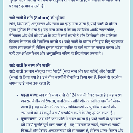
चुनौतियों, परिवर्तनों और कर्म के संतुलन से जोड़ा जाता है, जो व्यक्ति के जीवन पथ
पर गहरे प्रभाव डालती है।
साढ़े साती में शनि (Saturn) की भूमिका
शनि, जिसे कर्म, अनुशासन और न्याय का ग्रह माना जाता है, साढ़े साती के दौरान
मुख्य भूमिका निभाता है। यह माना जाता है कि यह खगोलीय अवधि सहनशक्ति,
नैतिकता और धैर्य की परीक्षा के रूप में कार्य करती है और जिम्मेदारी और आत्मिक
विकास के महत्व को रेखांकित करती है। साढ़े साती के दौरान शनि द्वारा दिए गए सबक
कठोर लग सकते हैं, लेकिन इनका उद्देश्य व्यक्ति के कर्म ऋण को समाप्त करना और
उन्हें एक अधिक स्थिर और अनुशासित भविष्य के लिए तैयार करना है।
साढ़े साती के चरण और अवधि
साढ़े साती का नाम संस्कृत शब्द "साढ़े" (सात साल और छह महीने) और "साती"
(साल) से लिया गया है। इसे तीन चरणों में विभाजित किया गया है, जिनमें से प्रत्येक
लगभग ढाई साल तक रहता है:
पहला चरण
: जब शनि जन्म राशि से 12वें भाव में गोचर करता है। यह चरण
अक्सर वित्तीय अस्थिरता, मानसिक अशांति और अनपेक्षित खर्चों को लेकर
आता है। यह व्यक्ति को अपनी प्राथमिकताओं पर पुनर्विचार करने और
संसाधनों को विवेकपूर्ण ढंग से प्रबंधित करने के लिए प्रेरित करता है।
दूसरा चरण
: जब शनि जन्म राशि में गोचर करता है। साढ़े साती के इस चरण
को सबसे चुनौतीपूर्ण माना जाता है। यह भावनात्मक संघर्ष, स्वास्थ्य संबंधी
चिंताओं और पेशेवर असफलताओं को ला सकता है, लेकिन आत्म-चिंतन और