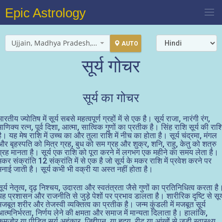
Epic Astrology
Ujjain, Madhya Pradesh, India
AUTO
सूर्य गोचर
सूर्य का गोचर
भारतीय ज्योतिष में सूर्य सबसे महत्वपूर्ण ग्रहों में से एक है। सूर्य राजा, नारंगी रंग,
माणिक्य रत्न, पूर्व दिशा, आत्मा, सात्विक गुणों का प्रतीक है। सिंह राशि सूर्य की राश
है। यह मेष राशि में उच्च का और तुला राशि में नीच का होता है। सूर्य चंद्रमा, मंगल
और बृहस्पति को मित्र ग्रह, बुध को सम ग्रह और शुक्र, शनि, राहु, केतु को शत्रु
ग्रह मानता है। सूर्य एक राशि को पूरा करने में लगभग एक महीने का समय लेता है।
मकर संक्रांति 12 संक्रांति में से एक है जो सूर्य के मकर राशि में प्रवेश करने पर
मनाई जाती है। सूर्य कभी भी वक्री या अस्त नहीं होता है।
सूर्य नेतृत्व, दृढ़ निश्चय, उदारता और स्वतंत्रता जैसे गुणों का प्रतिनिधित्व करता है
यह प्रशासन और राजनीति से जुड़े पेशों पर प्रभाव डालता है। शारीरिक दृष्टि से सूर्
मजबूत शरीर और तेजस्वी व्यक्तित्व का प्रतीक है। जन्म कुंडली में मजबूत सूर्य
आत्मनिर्भरता, निर्णय लेने की क्षमता और समाज में मान्यता दिलाता है। हालांकि,
कमजोर या पीड़ित सूर्य अहंकार, जिद्दीपन, या हृदय, रीढ़ या आंखों से जुड़ी स्वास्थ्य