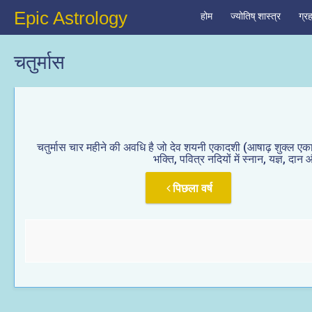
Epic Astrology
होम
ज्योतिष् शास्त्र
ग्र
चतुर्मास
चतुर्मास चार महीने की अवधि है जो देव शयनी एकादशी (आषाढ़ शुक्ल एकाद
भक्ति, पवित्र नदियों में स्नान, यज्ञ, द
पिछला वर्ष