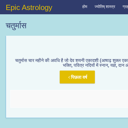
Epic Astrology
होम
ज्योतिष् शास्त्र
ग्र
चतुर्मास
चतुर्मास चार महीने की अवधि है जो देव शयनी एकादशी (आषाढ़ शुक्ल एकाद
भक्ति, पवित्र नदियों में स्नान, यज्ञ, द
पिछला वर्ष