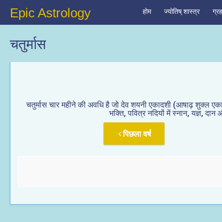
Epic Astrology
होम
ज्योतिष् शास्त्र
ग्र
चतुर्मास
चतुर्मास चार महीने की अवधि है जो देव शयनी एकादशी (आषाढ़ शुक्ल एकाद
भक्ति, पवित्र नदियों में स्नान, यज्ञ, द
पिछला वर्ष