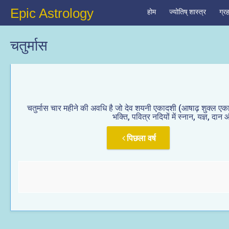
Epic Astrology
होम
ज्योतिष् शास्त्र
ग्र
चतुर्मास
चतुर्मास चार महीने की अवधि है जो देव शयनी एकादशी (आषाढ़ शुक्ल एकाद
भक्ति, पवित्र नदियों में स्नान, यज्ञ, द
पिछला वर्ष