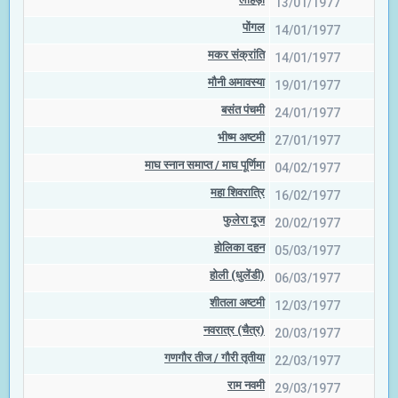
13/01/1977
पोंगल
14/01/1977
मकर संक्रांति
14/01/1977
मौनी अमावस्या
19/01/1977
बसंत पंचमी
24/01/1977
भीष्म अष्टमी
27/01/1977
माघ स्नान समाप्त / माघ पूर्णिमा
04/02/1977
महा शिवरात्रि
16/02/1977
फुलेरा दूज
20/02/1977
होलिका दहन
05/03/1977
होली (धुलेंडी)
06/03/1977
शीतला अष्टमी
12/03/1977
नवरात्र (चैत्र)
20/03/1977
गणगौर तीज / गौरी तृतीया
22/03/1977
राम नवमी
29/03/1977