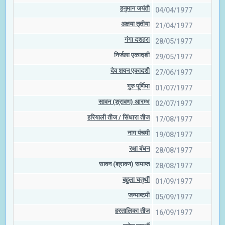
हनुमान जयंती
04/04/1977
अक्षया तृतीया
21/04/1977
गंगा दशहरा
28/05/1977
निर्जला एकादशी
29/05/1977
देव शयन एकादशी
27/06/1977
गुरु पूर्णिमा
01/07/1977
सावन (श्रावण) आरम्भ
02/07/1977
हरियाली तीज / सिंधारा तीज
17/08/1977
नाग पंचमी
19/08/1977
रक्षा बंधन
28/08/1977
सावन (श्रावण) समाप्त
28/08/1977
बहुला चतुर्थी
01/09/1977
जन्माष्टमी
05/09/1977
हरतालिका तीज
16/09/1977