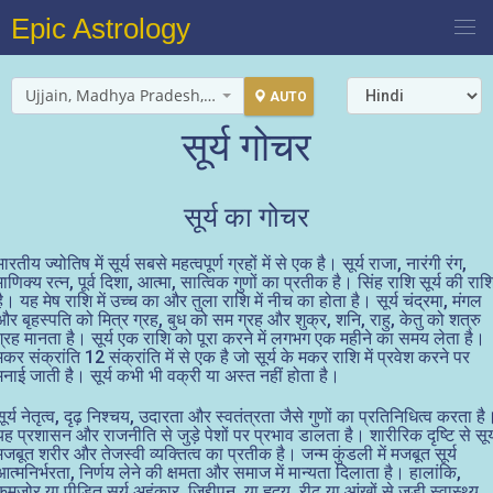
Epic Astrology
Ujjain, Madhya Pradesh, India
AUTO
सूर्य गोचर
सूर्य का गोचर
भारतीय ज्योतिष में सूर्य सबसे महत्वपूर्ण ग्रहों में से एक है। सूर्य राजा, नारंगी रंग,
माणिक्य रत्न, पूर्व दिशा, आत्मा, सात्विक गुणों का प्रतीक है। सिंह राशि सूर्य की राश
है। यह मेष राशि में उच्च का और तुला राशि में नीच का होता है। सूर्य चंद्रमा, मंगल
और बृहस्पति को मित्र ग्रह, बुध को सम ग्रह और शुक्र, शनि, राहु, केतु को शत्रु
ग्रह मानता है। सूर्य एक राशि को पूरा करने में लगभग एक महीने का समय लेता है।
मकर संक्रांति 12 संक्रांति में से एक है जो सूर्य के मकर राशि में प्रवेश करने पर
मनाई जाती है। सूर्य कभी भी वक्री या अस्त नहीं होता है।
सूर्य नेतृत्व, दृढ़ निश्चय, उदारता और स्वतंत्रता जैसे गुणों का प्रतिनिधित्व करता है
यह प्रशासन और राजनीति से जुड़े पेशों पर प्रभाव डालता है। शारीरिक दृष्टि से सूर्
मजबूत शरीर और तेजस्वी व्यक्तित्व का प्रतीक है। जन्म कुंडली में मजबूत सूर्य
आत्मनिर्भरता, निर्णय लेने की क्षमता और समाज में मान्यता दिलाता है। हालांकि,
कमजोर या पीड़ित सूर्य अहंकार, जिद्दीपन, या हृदय, रीढ़ या आंखों से जुड़ी स्वास्थ्य