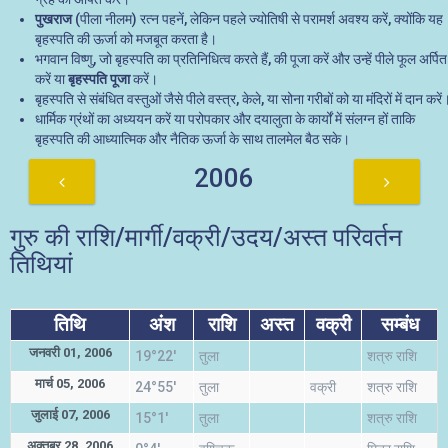
पुखराज
(पीला नीलम) रत्न पहनें, लेकिन पहले ज्योतिषी से परामर्श अवश्य करें, क्योंकि यह
बृहस्पति की ऊर्जा को मजबूत करता है।
भगवान विष्णु, जो बृहस्पति का प्रतिनिधित्व करते हैं, की पूजा करें और उन्हें पीले फूल अर्पित
करें या
बृहस्पति पूजा
करें।
बृहस्पति से संबंधित वस्तुओं जैसे पीले वस्त्र, केले, या सोना गरीबों को या मंदिरों में दान करें
धार्मिक ग्रंथों का अध्ययन करें या परोपकार और दयालुता के कार्यों में संलग्न हों ताकि
बृहस्पति की आध्यात्मिक और नैतिक ऊर्जा के साथ तालमेल बैठ सके।
2006
गुरु की राशि/मार्गी/वक्री/उदय/अस्त परिवर्तन
तिथियां
तिथि
अंश
राशि
अस्त
वक्री
सम्बंध
जनवरी 01, 2006
19°22'
तुला
शत्रु राशि
मार्च 05, 2006
24°55'
तुला
वक्री
शत्रु राशि
जुलाई 07, 2006
15°1'
तुला
शत्रु राशि
अक्तूबर 28, 2006