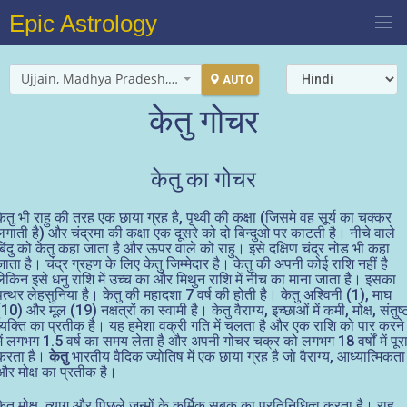
Epic Astrology
Ujjain, Madhya Pradesh, India
AUTO
केतु गोचर
केतु का गोचर
केतु भी राहु की तरह एक छाया ग्रह है, पृथ्वी की कक्षा (जिसमे वह सूर्य का चक्कर
लगाती है) और चंद्रमा की कक्षा एक दूसरे को दो बिन्दुओ पर काटती है। नीचे वाले
बिंदु को केतु कहा जाता है और ऊपर वाले को राहु। इसे दक्षिण चंद्र नोड भी कहा
जाता है। चंद्र ग्रहण के लिए केतु जिम्मेदार है। केतु की अपनी कोई राशि नहीं है
लेकिन इसे धनु राशि में उच्च का और मिथुन राशि में नीच का माना जाता है। इसका
पत्थर लेहसुनिया है। केतु की महादशा 7 वर्ष की होती है। केतु अश्विनी (1), माघ
(10) और मूल (19) नक्षत्रों का स्वामी है। केतु वैराग्य, इच्छाओं में कमी, मोक्ष, संतुष्
व्यक्ति का प्रतीक है। यह हमेशा वक्री गति में चलता है और एक राशि को पार करने
में लगभग 1.5 वर्ष का समय लेता है और अपनी गोचर चक्र को लगभग 18 वर्षों में पूर
करता है।
केतु
भारतीय वैदिक ज्योतिष में एक छाया ग्रह है जो वैराग्य, आध्यात्मिकता
और मोक्ष का प्रतीक है।
केतु मोक्ष, त्याग और पिछले जन्मों के कर्मिक सबक का प्रतिनिधित्व करता है। राहु