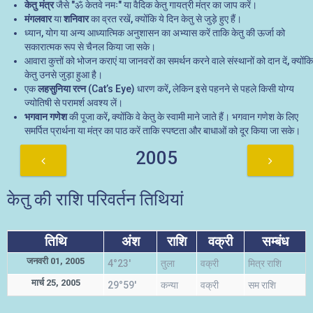
केतु मंत्र
जैसे "ॐ केतवे नमः" या वैदिक केतु गायत्री मंत्र का जाप करें।
मंगलवार
या
शनिवार
का व्रत रखें, क्योंकि ये दिन केतु से जुड़े हुए हैं।
ध्यान, योग या अन्य आध्यात्मिक अनुशासन का अभ्यास करें ताकि केतु की ऊर्जा को
सकारात्मक रूप से चैनल किया जा सके।
आवारा कुत्तों को भोजन कराएं या जानवरों का समर्थन करने वाले संस्थानों को दान दें, क्योंकि
केतु उनसे जुड़ा हुआ है।
एक
लहसुनिया रत्न
(Cat’s Eye) धारण करें, लेकिन इसे पहनने से पहले किसी योग्य
ज्योतिषी से परामर्श अवश्य लें।
भगवान गणेश
की पूजा करें, क्योंकि वे केतु के स्वामी माने जाते हैं। भगवान गणेश के लिए
समर्पित प्रार्थना या मंत्र का पाठ करें ताकि स्पष्टता और बाधाओं को दूर किया जा सके।
2005
केतु की राशि परिवर्तन तिथियां
तिथि
अंश
राशि
वक्री
सम्बंध
जनवरी 01, 2005
4°23'
तुला
वक्री
मित्र राशि
मार्च 25, 2005
29°59'
कन्या
वक्री
सम राशि