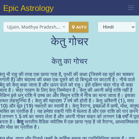
Epic Astrology
Ujjain, Madhya Pradesh, India
AUTO
केतु गोचर
केतु का गोचर
केतु भी राहु की तरह एक छाया ग्रह है, पृथ्वी की कक्षा (जिसमे वह सूर्य का चक्कर
लगाती है) और चंद्रमा की कक्षा एक दूसरे को दो बिन्दुओ पर काटती है। नीचे वाले
बिंदु को केतु कहा जाता है और ऊपर वाले को राहु। इसे दक्षिण चंद्र नोड भी कहा
जाता है। चंद्र ग्रहण के लिए केतु जिम्मेदार है। केतु की अपनी कोई राशि नहीं है
लेकिन इसे धनु राशि में उच्च का और मिथुन राशि में नीच का माना जाता है। इसका
पत्थर लेहसुनिया है। केतु की महादशा 7 वर्ष की होती है। केतु अश्विनी (1), माघ
(10) और मूल (19) नक्षत्रों का स्वामी है। केतु वैराग्य, इच्छाओं में कमी, मोक्ष, संतुष्
व्यक्ति का प्रतीक है। यह हमेशा वक्री गति में चलता है और एक राशि को पार करने
में लगभग 1.5 वर्ष का समय लेता है और अपनी गोचर चक्र को लगभग 18 वर्षों में पूर
करता है।
केतु
भारतीय वैदिक ज्योतिष में एक छाया ग्रह है जो वैराग्य, आध्यात्मिकता
और मोक्ष का प्रतीक है।
केतु मोक्ष, त्याग और पिछले जन्मों के कर्मिक सबक का प्रतिनिधित्व करता है। राहु