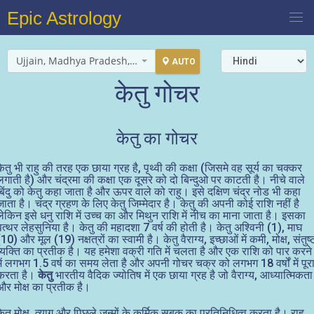
Epic Astrology
Ujjain, Madhya Pradesh, India
AUTO
केतु गोचर
केतु का गोचर
केतु भी राहु की तरह एक छाया ग्रह है, पृथ्वी की कक्षा (जिसमे वह सूर्य का चक्कर
लगाती है) और चंद्रमा की कक्षा एक दूसरे को दो बिन्दुओ पर काटती है। नीचे वाले
बिंदु को केतु कहा जाता है और ऊपर वाले को राहु। इसे दक्षिण चंद्र नोड भी कहा
जाता है। चंद्र ग्रहण के लिए केतु जिम्मेदार है। केतु की अपनी कोई राशि नहीं है
लेकिन इसे धनु राशि में उच्च का और मिथुन राशि में नीच का माना जाता है। इसका
पत्थर लेहसुनिया है। केतु की महादशा 7 वर्ष की होती है। केतु अश्विनी (1), माघ
(10) और मूल (19) नक्षत्रों का स्वामी है। केतु वैराग्य, इच्छाओं में कमी, मोक्ष, संतुष्
व्यक्ति का प्रतीक है। यह हमेशा वक्री गति में चलता है और एक राशि को पार करने
में लगभग 1.5 वर्ष का समय लेता है और अपनी गोचर चक्र को लगभग 18 वर्षों में पूर
करता है।
केतु
भारतीय वैदिक ज्योतिष में एक छाया ग्रह है जो वैराग्य, आध्यात्मिकता
और मोक्ष का प्रतीक है।
केतु मोक्ष, त्याग और पिछले जन्मों के कर्मिक सबक का प्रतिनिधित्व करता है। राहु