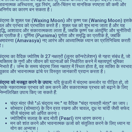
भावनात्मक अस्थिरता, मूड स्विंग, अति-चिंतन या मानसिक स्पष्टता की कमी और
अनिर्णय का कारण बन सकता है।
चंद्रमा के शुक्ल पक्ष (Waxing Moon) और कृष्ण पक्ष (Waning Moon) इसक
बल और प्रभाव को प्रभावित करते हैं। शुक्ल पक्ष को शुभ माना जाता है और यह
वृद्धि, आशावाद और सकारात्मकता लाता है, जबकि कृष्ण पक्ष अंतर्दृष्टि और चुनौतियों
का प्रतीक है। पूर्णिमा (Purnima) पूर्णता और समृद्धि का प्रतीक है, जबकि
अमावस्या (Amavasya) नए आरंभ और आध्यात्मिक ध्यान का प्रतिनिधित्व करती
है।
चंद्रमा का वैदिक ज्योतिष के 27 नक्षत्रों (लूनर कॉन्स्टेलेशन) से गहरा संबंध है, जो
व्यक्तित्व के गुणों और जीवन की घटनाओं को निर्धारित करने में महत्वपूर्ण भूमिका
निभाते हैं। जन्म के समय चंद्रमा जिस नक्षत्र में स्थित होता है, वह व्यक्ति के स्वभाव
झुकाव और भावनात्मक ढांचे पर विस्तृत जानकारी प्रदान करता है।
चंद्रमा को मजबूत करने के उपाय:
यदि कुंडली में चंद्रमा कमजोर या पीड़ित हो, तो
इसके नकारात्मक प्रभाव को कम करने और सकारात्मक प्रभाव को बढ़ाने के लिए
निम्नलिखित उपाय किए जा सकते हैं:
चंद्र मंत्र जैसे "ॐ चंद्राय नमः" या वैदिक "चंद्र गायत्री मंत्र" का जाप।
सोमवार (सोमवार) के दिन व्रत रखना और चावल, दूध या चांदी जैसी सफेद
चीजें चंद्रमा को अर्पित करना।
ज्योतिषीय सलाह के बाद मोती (Pearl) रत्न धारण करना।
मन को शांत करने और भावनात्मक ऊर्जा को संतुलित करने के लिए ध्यान या
योग का अभ्यास।