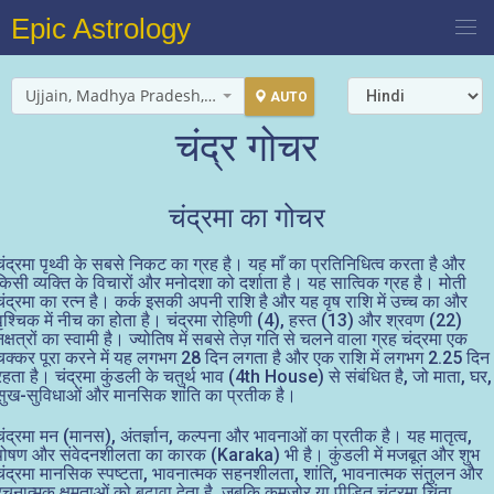
Epic Astrology
Ujjain, Madhya Pradesh, India
AUTO
चंद्र गोचर
चंद्रमा का गोचर
चंद्रमा पृथ्वी के सबसे निकट का ग्रह है। यह माँ का प्रतिनिधित्व करता है और
किसी व्यक्ति के विचारों और मनोदशा को दर्शाता है। यह सात्विक ग्रह है। मोती
चंद्रमा का रत्न है। कर्क इसकी अपनी राशि है और यह वृष राशि में उच्च का और
वृश्चिक में नीच का होता है। चंद्रमा रोहिणी (4), हस्त (13) और श्रवण (22)
नक्षत्रों का स्वामी है। ज्योतिष में सबसे तेज़ गति से चलने वाला ग्रह चंद्रमा एक
चक्कर पूरा करने में यह लगभग 28 दिन लगता है और एक राशि में लगभग 2.25 दिन
रहता है। चंद्रमा कुंडली के चतुर्थ भाव (4th House) से संबंधित है, जो माता, घर,
सुख-सुविधाओं और मानसिक शांति का प्रतीक है।
चंद्रमा मन (मानस), अंतर्ज्ञान, कल्पना और भावनाओं का प्रतीक है। यह मातृत्व,
पोषण और संवेदनशीलता का कारक (Karaka) भी है। कुंडली में मजबूत और शुभ
चंद्रमा मानसिक स्पष्टता, भावनात्मक सहनशीलता, शांति, भावनात्मक संतुलन और
रचनात्मक क्षमताओं को बढ़ावा देता है, जबकि कमजोर या पीड़ित चंद्रमा चिंता,