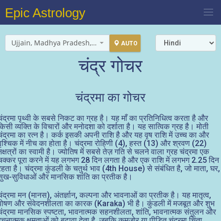
Epic Astrology
Ujjain, Madhya Pradesh, India
AUTO
चंद्र गोचर
चंद्रमा का गोचर
चंद्रमा पृथ्वी के सबसे निकट का ग्रह है। यह माँ का प्रतिनिधित्व करता है और
किसी व्यक्ति के विचारों और मनोदशा को दर्शाता है। यह सात्विक ग्रह है। मोती
चंद्रमा का रत्न है। कर्क इसकी अपनी राशि है और यह वृष राशि में उच्च का और
वृश्चिक में नीच का होता है। चंद्रमा रोहिणी (4), हस्त (13) और श्रवण (22)
नक्षत्रों का स्वामी है। ज्योतिष में सबसे तेज़ गति से चलने वाला ग्रह चंद्रमा एक
चक्कर पूरा करने में यह लगभग 28 दिन लगता है और एक राशि में लगभग 2.25 दिन
रहता है। चंद्रमा कुंडली के चतुर्थ भाव (4th House) से संबंधित है, जो माता, घर,
सुख-सुविधाओं और मानसिक शांति का प्रतीक है।
चंद्रमा मन (मानस), अंतर्ज्ञान, कल्पना और भावनाओं का प्रतीक है। यह मातृत्व,
पोषण और संवेदनशीलता का कारक (Karaka) भी है। कुंडली में मजबूत और शुभ
चंद्रमा मानसिक स्पष्टता, भावनात्मक सहनशीलता, शांति, भावनात्मक संतुलन और
रचनात्मक क्षमताओं को बढ़ावा देता है, जबकि कमजोर या पीड़ित चंद्रमा चिंता,