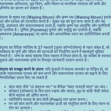
भावनात्मक अस्थिरता, मूड स्विंग, अति-चिंतन या मानसिक स्पष्टता की कमी और
अनिर्णय का कारण बन सकता है।
चंद्रमा के शुक्ल पक्ष (Waxing Moon) और कृष्ण पक्ष (Waning Moon) इसक
बल और प्रभाव को प्रभावित करते हैं। शुक्ल पक्ष को शुभ माना जाता है और यह
वृद्धि, आशावाद और सकारात्मकता लाता है, जबकि कृष्ण पक्ष अंतर्दृष्टि और चुनौतियों
का प्रतीक है। पूर्णिमा (Purnima) पूर्णता और समृद्धि का प्रतीक है, जबकि
अमावस्या (Amavasya) नए आरंभ और आध्यात्मिक ध्यान का प्रतिनिधित्व करती
है।
चंद्रमा का वैदिक ज्योतिष के 27 नक्षत्रों (लूनर कॉन्स्टेलेशन) से गहरा संबंध है, जो
व्यक्तित्व के गुणों और जीवन की घटनाओं को निर्धारित करने में महत्वपूर्ण भूमिका
निभाते हैं। जन्म के समय चंद्रमा जिस नक्षत्र में स्थित होता है, वह व्यक्ति के स्वभाव
झुकाव और भावनात्मक ढांचे पर विस्तृत जानकारी प्रदान करता है।
चंद्रमा को मजबूत करने के उपाय:
यदि कुंडली में चंद्रमा कमजोर या पीड़ित हो, तो
इसके नकारात्मक प्रभाव को कम करने और सकारात्मक प्रभाव को बढ़ाने के लिए
निम्नलिखित उपाय किए जा सकते हैं:
चंद्र मंत्र जैसे "ॐ चंद्राय नमः" या वैदिक "चंद्र गायत्री मंत्र" का जाप।
सोमवार (सोमवार) के दिन व्रत रखना और चावल, दूध या चांदी जैसी सफेद
चीजें चंद्रमा को अर्पित करना।
ज्योतिषीय सलाह के बाद मोती (Pearl) रत्न धारण करना।
मन को शांत करने और भावनात्मक ऊर्जा को संतुलित करने के लिए ध्यान या
योग का अभ्यास।