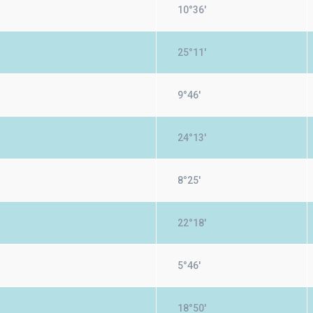
10°36'
25°11'
9°46'
24°13'
8°25'
22°18'
5°46'
18°50'