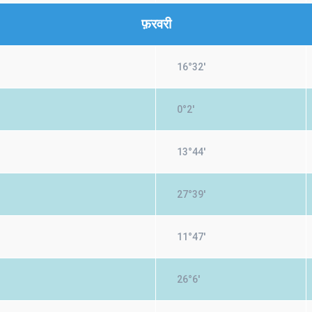
फ़रवरी
16°32'
0°2'
13°44'
27°39'
11°47'
26°6'