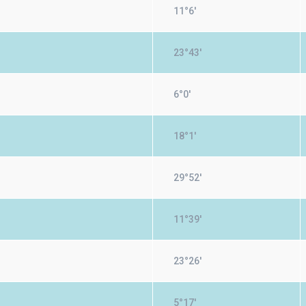
11°6'
23°43'
6°0'
18°1'
29°52'
11°39'
23°26'
5°17'