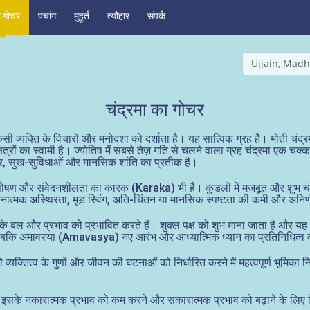
ह गोचर
पंचांग
मुहूर्त
त्यौहार
संपर्क
Ujjain, Madh
चंद्रमा का गोचर
िसी व्यक्ति के विचारों और मनोदशा को दर्शाता है। यह सात्विक ग्रह है। मोती चंद
षत्रों का स्वामी है। ज्योतिष में सबसे तेज़ गति से चलने वाला ग्रह चंद्रमा एक
, घर, सुख-सुविधाओं और मानसिक शांति का प्रतीक है।
्व, पोषण और संवेदनशीलता का कारक (Karaka) भी है। कुंडली में मजबूत और शुभ च
 भावनात्मक अस्थिरता, मूड स्विंग, अति-चिंतन या मानसिक स्पष्टता की कमी और अ
और प्रभाव को प्रभावित करते हैं। शुक्ल पक्ष को शुभ माना जाता है और यह वृद्
 है, जबकि अमावस्या (Amavasya) नए आरंभ और आध्यात्मिक ध्यान का प्रतिनिधित्व
ो व्यक्तित्व के गुणों और जीवन की घटनाओं को निर्धारित करने में महत्वपूर्ण भूमिका नि
 तो इसके नकारात्मक प्रभाव को कम करने और सकारात्मक प्रभाव को बढ़ाने के लिए