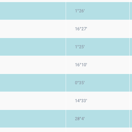
1°26'
16°27'
1°25'
16°10'
0°35'
14°33'
28°4'