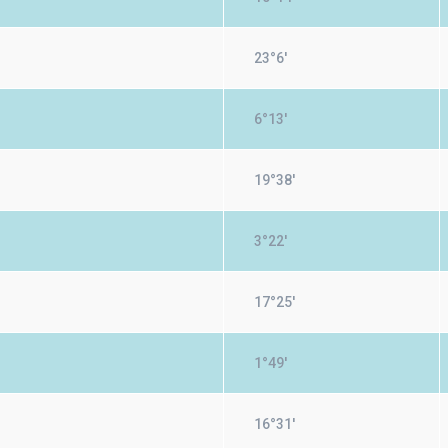
23°6'
6°13'
19°38'
3°22'
17°25'
1°49'
16°31'