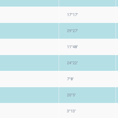
17°17'
29°27'
11°48'
24°22'
7°8'
20°5'
3°13'