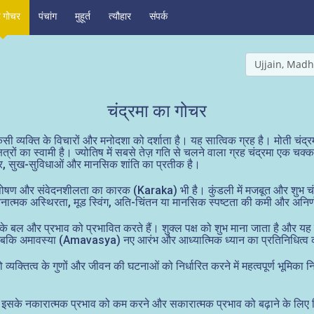
ह गोचर
पंचांग
मुहूर्त
त्यौहार
संपर्क
Ujjain, Madh
चंद्रमा का गोचर
िसी व्यक्ति के विचारों और मनोदशा को दर्शाता है। यह सात्विक ग्रह है। मोती चंद
षत्रों का स्वामी है। ज्योतिष में सबसे तेज़ गति से चलने वाला ग्रह चंद्रमा एक
, घर, सुख-सुविधाओं और मानसिक शांति का प्रतीक है।
्व, पोषण और संवेदनशीलता का कारक (Karaka) भी है। कुंडली में मजबूत और शुभ च
 भावनात्मक अस्थिरता, मूड स्विंग, अति-चिंतन या मानसिक स्पष्टता की कमी और अ
और प्रभाव को प्रभावित करते हैं। शुक्ल पक्ष को शुभ माना जाता है और यह वृद्
 है, जबकि अमावस्या (Amavasya) नए आरंभ और आध्यात्मिक ध्यान का प्रतिनिधित्व
ो व्यक्तित्व के गुणों और जीवन की घटनाओं को निर्धारित करने में महत्वपूर्ण भूमिका नि
 तो इसके नकारात्मक प्रभाव को कम करने और सकारात्मक प्रभाव को बढ़ाने के लिए