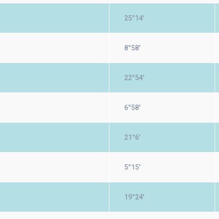
25°14'
8°58'
22°54'
6°58'
21°6'
5°15'
19°24'