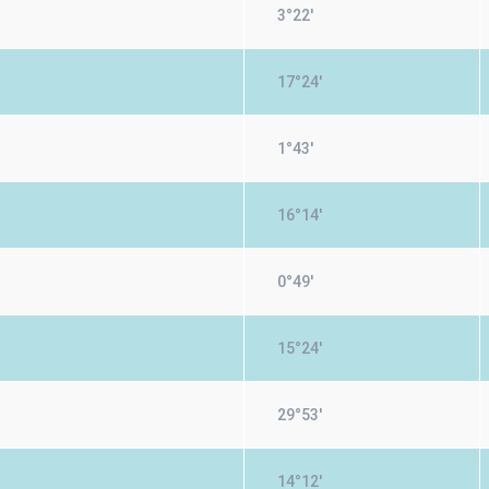
3°22'
17°24'
1°43'
16°14'
0°49'
15°24'
29°53'
14°12'