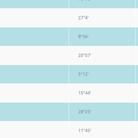
27°4'
8°56'
20°57'
3°12'
15°44'
28°35'
11°45'