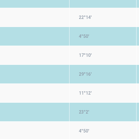
22°14'
4°50'
17°10'
29°16'
11°12'
23°2'
4°50'