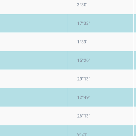
3°30'
17°33'
1°33'
15°26'
29°13'
12°49'
26°13'
9°21'