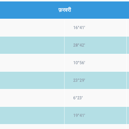
फ़रवरी
16°41'
28°42'
10°56'
23°29'
6°23'
19°41'