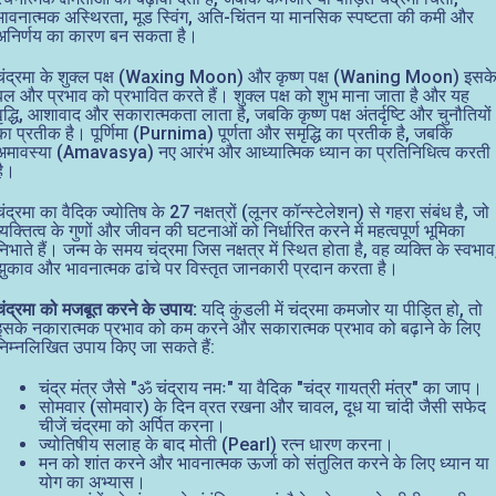
भावनात्मक अस्थिरता, मूड स्विंग, अति-चिंतन या मानसिक स्पष्टता की कमी और
अनिर्णय का कारण बन सकता है।
चंद्रमा के शुक्ल पक्ष (Waxing Moon) और कृष्ण पक्ष (Waning Moon) इसक
बल और प्रभाव को प्रभावित करते हैं। शुक्ल पक्ष को शुभ माना जाता है और यह
वृद्धि, आशावाद और सकारात्मकता लाता है, जबकि कृष्ण पक्ष अंतर्दृष्टि और चुनौतियों
का प्रतीक है। पूर्णिमा (Purnima) पूर्णता और समृद्धि का प्रतीक है, जबकि
अमावस्या (Amavasya) नए आरंभ और आध्यात्मिक ध्यान का प्रतिनिधित्व करती
है।
चंद्रमा का वैदिक ज्योतिष के 27 नक्षत्रों (लूनर कॉन्स्टेलेशन) से गहरा संबंध है, जो
व्यक्तित्व के गुणों और जीवन की घटनाओं को निर्धारित करने में महत्वपूर्ण भूमिका
निभाते हैं। जन्म के समय चंद्रमा जिस नक्षत्र में स्थित होता है, वह व्यक्ति के स्वभाव
झुकाव और भावनात्मक ढांचे पर विस्तृत जानकारी प्रदान करता है।
चंद्रमा को मजबूत करने के उपाय:
यदि कुंडली में चंद्रमा कमजोर या पीड़ित हो, तो
इसके नकारात्मक प्रभाव को कम करने और सकारात्मक प्रभाव को बढ़ाने के लिए
निम्नलिखित उपाय किए जा सकते हैं:
चंद्र मंत्र जैसे "ॐ चंद्राय नमः" या वैदिक "चंद्र गायत्री मंत्र" का जाप।
सोमवार (सोमवार) के दिन व्रत रखना और चावल, दूध या चांदी जैसी सफेद
चीजें चंद्रमा को अर्पित करना।
ज्योतिषीय सलाह के बाद मोती (Pearl) रत्न धारण करना।
मन को शांत करने और भावनात्मक ऊर्जा को संतुलित करने के लिए ध्यान या
योग का अभ्यास।