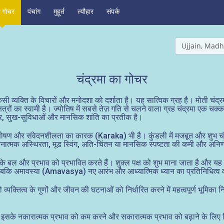
ह गोचर
पंचांग
मुहूर्त
त्यौहार
संपर्क
Ujjain, Madh
चंद्रमा का गोचर
िसी व्यक्ति के विचारों और मनोदशा को दर्शाता है। यह सात्विक ग्रह है। मोती चंद
षत्रों का स्वामी है। ज्योतिष में सबसे तेज़ गति से चलने वाला ग्रह चंद्रमा एक
, घर, सुख-सुविधाओं और मानसिक शांति का प्रतीक है।
्व, पोषण और संवेदनशीलता का कारक (Karaka) भी है। कुंडली में मजबूत और शुभ च
 भावनात्मक अस्थिरता, मूड स्विंग, अति-चिंतन या मानसिक स्पष्टता की कमी और अ
और प्रभाव को प्रभावित करते हैं। शुक्ल पक्ष को शुभ माना जाता है और यह वृद्
 है, जबकि अमावस्या (Amavasya) नए आरंभ और आध्यात्मिक ध्यान का प्रतिनिधित्व
ो व्यक्तित्व के गुणों और जीवन की घटनाओं को निर्धारित करने में महत्वपूर्ण भूमिका नि
 तो इसके नकारात्मक प्रभाव को कम करने और सकारात्मक प्रभाव को बढ़ाने के लिए