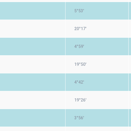
5°53'
20°17'
4°59'
19°50'
4°42'
19°26'
3°56'