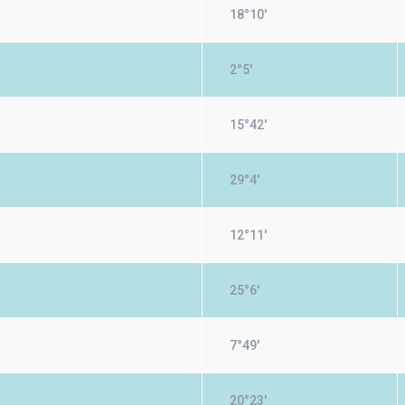
18°10'
2°5'
15°42'
29°4'
12°11'
25°6'
7°49'
20°23'