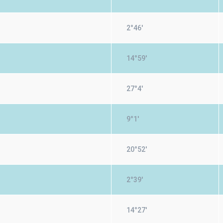
2°46'
14°59'
27°4'
9°1'
20°52'
2°39'
14°27'