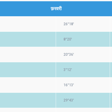
फ़रवरी
26°18'
8°20'
20°36'
3°12'
16°13'
29°43'