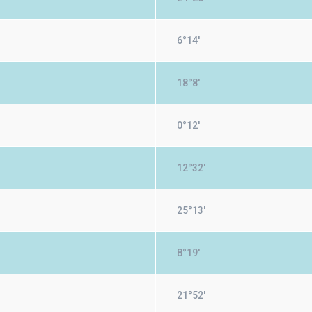
6°14'
18°8'
0°12'
12°32'
25°13'
8°19'
21°52'