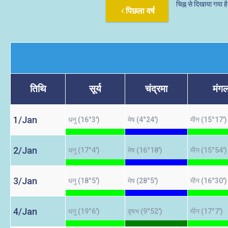
चिह्न से दिखाया गया ह
पिछला वर्ष
तिथि
सूर्य
चंद्रमा
मंग
1/Jan
धनु (16°3')
मेष (4°24')
मीन (15°17')
2/Jan
धनु (17°4')
मेष (16°18')
मीन (15°54')
3/Jan
धनु (18°5')
मेष (28°5')
मीन (16°30')
4/Jan
धनु (19°6')
वृषभ (9°52')
मीन (17°7')