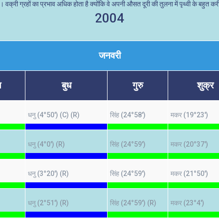
ै। वक्री ग्रहों का प्रभाव अधिक होता है क्योंकि वे अपनी औसत दूरी की तुलना में पृथ्वी के बहुत करी
2004
जनवरी
ल
बुध
गुरु
शुक्र
धनु (4°50') (C) (R)
सिंह (24°58')
मकर (19°23')
धनु (4°0') (R)
सिंह (24°59')
मकर (20°37')
धनु (3°20') (R)
सिंह (24°59')
मकर (21°50')
धनु (2°51') (R)
सिंह (24°59') (R)
मकर (23°4')