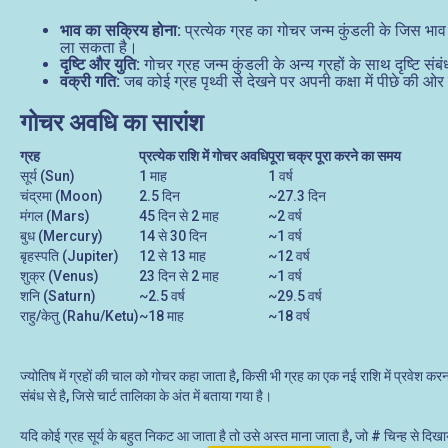
भाव का सक्रिय होना:
प्रत्येक ग्रह का गोचर जन्म कुंडली के जिस भाव
ला सकता है।
दृष्टि और युति:
गोचर ग्रह जन्म कुंडली के अन्य ग्रहों के साथ दृष्टि संब
वक्री गति:
जब कोई ग्रह पृथ्वी से देखने पर अपनी कक्षा में पीछे की
गोचर अवधि का सारांश
ग्रह
प्रत्येक राशि में गोचर अवधि
पूरा चक्र पूरा करने का समय
सूर्य (Sun)
1 माह
1 वर्ष
चंद्रमा (Moon)
2.5 दिन
~27.3 दिन
मंगल (Mars)
45 दिन से 2 माह
~2 वर्ष
बुध (Mercury)
14 से 30 दिन
~1 वर्ष
बृहस्पति (Jupiter)
12 से 13 माह
~12 वर्ष
शुक्र (Venus)
23 दिन से 2 माह
~1 वर्ष
शनि (Saturn)
~2.5 वर्ष
~29.5 वर्ष
राहु/केतु (Rahu/Ketu)
~18 माह
~18 वर्ष
ज्योतिष में ग्रहों की चाल को गोचर कहा जाता है, किसी भी ग्रह का एक नई राशि में प्रवेश 
संबंध से है, जिसे चार्ट तालिका के अंत में बताया गया है।
यदि कोई ग्रह सूर्य के बहुत निकट आ जाता है तो उसे अस्त माना जाता है, जो # चिन्ह से दिखाया