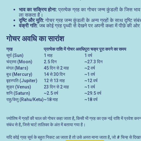
भाव का सक्रिय होना:
प्रत्येक ग्रह का गोचर जन्म कुंडली के जिस भाव
ला सकता है।
दृष्टि और युति:
गोचर ग्रह जन्म कुंडली के अन्य ग्रहों के साथ दृष्टि संब
वक्री गति:
जब कोई ग्रह पृथ्वी से देखने पर अपनी कक्षा में पीछे की
गोचर अवधि का सारांश
ग्रह
प्रत्येक राशि में गोचर अवधि
पूरा चक्र पूरा करने का समय
सूर्य (Sun)
1 माह
1 वर्ष
चंद्रमा (Moon)
2.5 दिन
~27.3 दिन
मंगल (Mars)
45 दिन से 2 माह
~2 वर्ष
बुध (Mercury)
14 से 30 दिन
~1 वर्ष
बृहस्पति (Jupiter)
12 से 13 माह
~12 वर्ष
शुक्र (Venus)
23 दिन से 2 माह
~1 वर्ष
शनि (Saturn)
~2.5 वर्ष
~29.5 वर्ष
राहु/केतु (Rahu/Ketu)
~18 माह
~18 वर्ष
ज्योतिष में ग्रहों की चाल को गोचर कहा जाता है, किसी भी ग्रह का एक नई राशि में प्रवेश 
संबंध से है, जिसे चार्ट तालिका के अंत में बताया गया है।
यदि कोई ग्रह सूर्य के बहुत निकट आ जाता है तो उसे अस्त माना जाता है, जो # चिन्ह से दिखाया