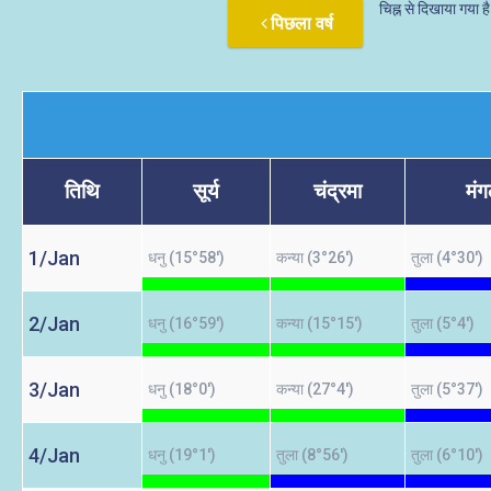
चिह्न से दिखाया गया ह
पिछला वर्ष
तिथि
सूर्य
चंद्रमा
मं
1/Jan
धनु (15°58')
कन्या (3°26')
तुला (4°30')
2/Jan
धनु (16°59')
कन्या (15°15')
तुला (5°4')
3/Jan
धनु (18°0')
कन्या (27°4')
तुला (5°37')
4/Jan
धनु (19°1')
तुला (8°56')
तुला (6°10')