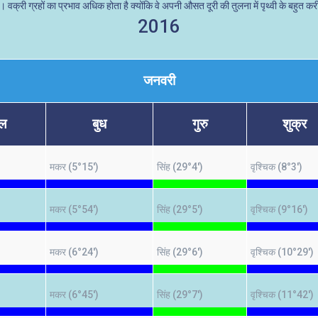
ै। वक्री ग्रहों का प्रभाव अधिक होता है क्योंकि वे अपनी औसत दूरी की तुलना में पृथ्वी के बहुत करी
2016
जनवरी
गल
बुध
गुरु
शुक्र
मकर (5°15')
सिंह (29°4')
वृश्चिक (8°3')
मकर (5°54')
सिंह (29°5')
वृश्चिक (9°16')
मकर (6°24')
सिंह (29°6')
वृश्चिक (10°29')
मकर (6°45')
सिंह (29°7')
वृश्चिक (11°42')