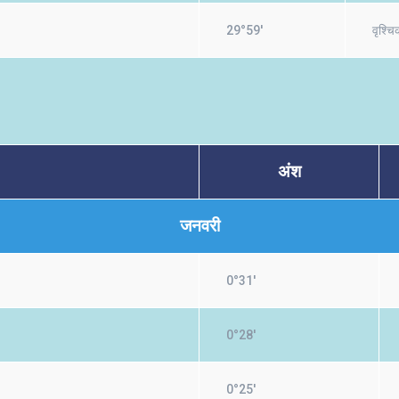
29°59'
वृश्चि
अंश
जनवरी
0°31'
0°28'
0°25'