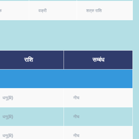
क
वक्री
शत्रु राशि
राशि
सम्बंध
धनु(R)
नीच
धनु(R)
नीच
धनु(R)
नीच