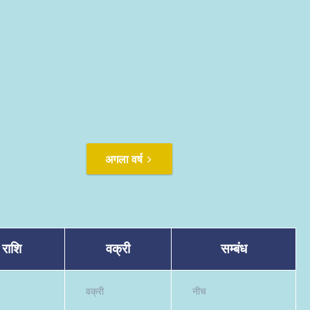
अगला वर्ष
राशि
वक्री
सम्बंध
वक्री
नीच