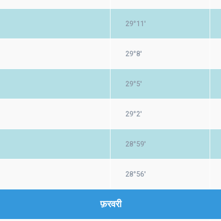
29°11'
29°8'
29°5'
29°2'
28°59'
28°56'
फ़रवरी