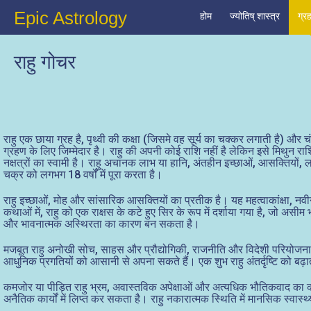
Epic Astrology
होम
ज्योतिष् शास्त्र
ग्र
राहु गोचर
राहु एक छाया ग्रह है, पृथ्वी की कक्षा (जिसमे वह सूर्य का चक्कर लगाती है) और च
ग्रहण के लिए जिम्मेदार है। राहु की अपनी कोई राशि नहीं है लेकिन इसे मिथुन रा
नक्षत्रों का स्वामी है। राहु अचानक लाभ या हानि, अंतहीन इच्छाओं, आसक्तियों,
चक्र को लगभग 18 वर्षों में पूरा करता है।
राहु इच्छाओं, मोह और सांसारिक आसक्तियों का प्रतीक है। यह महत्वाकांक्षा, नवीन
कथाओं में, राहु को एक राक्षस के कटे हुए सिर के रूप में दर्शाया गया है, जो अस
और भावनात्मक अस्थिरता का कारण बन सकता है।
मजबूत राहु अनोखी सोच, साहस और प्रौद्योगिकी, राजनीति और विदेशी परियोजनाओं 
आधुनिक प्रगतियों को आसानी से अपना सकते हैं। एक शुभ राहु अंतर्दृष्टि को बढ़ात
कमजोर या पीड़ित राहु भ्रम, अवास्तविक अपेक्षाओं और अत्यधिक भौतिकवाद का कारण
अनैतिक कार्यों में लिप्त कर सकता है। राहु नकारात्मक स्थिति में मानसिक स्वास्थ