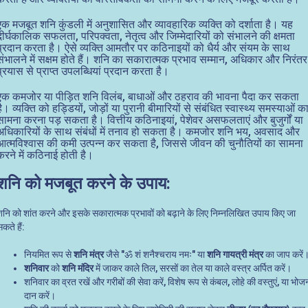
एक मजबूत शनि कुंडली में अनुशासित और व्यावहारिक व्यक्ति को दर्शाता है। यह
दीर्घकालिक सफलता, परिपक्वता, नेतृत्व और जिम्मेदारियों को संभालने की क्षमता
प्रदान करता है। ऐसे व्यक्ति आमतौर पर कठिनाइयों को धैर्य और संयम के साथ
संभालने में सक्षम होते हैं। शनि का सकारात्मक प्रभाव सम्मान, अधिकार और निरंतर
प्रयास से प्राप्त उपलब्धियां प्रदान करता है।
एक कमजोर या पीड़ित शनि विलंब, बाधाओं और ठहराव की भावना पैदा कर सकता
है। व्यक्ति को हड्डियों, जोड़ों या पुरानी बीमारियों से संबंधित स्वास्थ्य समस्याओं क
सामना करना पड़ सकता है। वित्तीय कठिनाइयां, पेशेवर असफलताएं और बुजुर्गों या
अधिकारियों के साथ संबंधों में तनाव हो सकता है। कमजोर शनि भय, अवसाद और
आत्मविश्वास की कमी उत्पन्न कर सकता है, जिससे जीवन की चुनौतियों का सामना
करने में कठिनाई होती है।
शनि को मजबूत करने के उपाय:
शनि को शांत करने और इसके सकारात्मक प्रभावों को बढ़ाने के लिए निम्नलिखित उपाय किए जा
कते हैं:
नियमित रूप से
शनि मंत्र
जैसे "ॐ शं शनैश्चराय नमः" या
शनि गायत्री मंत्र
का जाप करें
शनिवार
को
शनि मंदिर
में जाकर काले तिल, सरसों का तेल या काले वस्त्र अर्पित करें।
शनिवार का व्रत रखें और गरीबों की सेवा करें, विशेष रूप से कंबल, लोहे की वस्तुएं, या भोज
दान करें।