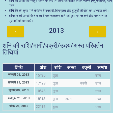
शनि की ऊर्जा को मजबूत करने के लिए ज्योतिषी की सलाह लेकर
नीलम (ब्लू सैफायर)
रत्न
पहनें।
शनि देव
की कृपा पाने के लिए ईमानदारी, विनम्रता और बुजुर्गों की सेवा का अभ्यास करें।
शनिवार को सरसों के तेल का दीपक जलाकर शनि की कृपा प्राप्त करें और नकारात्मक
प्रभावों को कम करें।
2013
शनि की राशि/मार्गी/वक्री/उदय/अस्त परिवर्तन
तिथियां
तिथि
अंश
राशि
अस्त
वक्री
सम्बंध
जनवरी 01, 2013
15°30'
तुला
उच्च
फ़रवरी 19, 2013
17°28'
तुला
वक्री
उच्च
जुलाई 09, 2013
10°46'
तुला
उच्च
अक्तूबर 21, 2013
18°13'
तुला
अस्त
उच्च
नवंबर 24, 2013
22°16'
तुला
उच्च