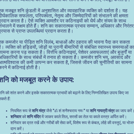
एक मजबूत शनि कुंडली में अनुशासित और व्यावहारिक व्यक्ति को दर्शाता है। यह
दीर्घकालिक सफलता, परिपक्वता, नेतृत्व और जिम्मेदारियों को संभालने की क्षमता
प्रदान करता है। ऐसे व्यक्ति आमतौर पर कठिनाइयों को धैर्य और संयम के साथ
संभालने में सक्षम होते हैं। शनि का सकारात्मक प्रभाव सम्मान, अधिकार और निरंतर
प्रयास से प्राप्त उपलब्धियां प्रदान करता है।
एक कमजोर या पीड़ित शनि विलंब, बाधाओं और ठहराव की भावना पैदा कर सकता
है। व्यक्ति को हड्डियों, जोड़ों या पुरानी बीमारियों से संबंधित स्वास्थ्य समस्याओं क
सामना करना पड़ सकता है। वित्तीय कठिनाइयां, पेशेवर असफलताएं और बुजुर्गों या
अधिकारियों के साथ संबंधों में तनाव हो सकता है। कमजोर शनि भय, अवसाद और
आत्मविश्वास की कमी उत्पन्न कर सकता है, जिससे जीवन की चुनौतियों का सामना
करने में कठिनाई होती है।
शनि को मजबूत करने के उपाय:
शनि को शांत करने और इसके सकारात्मक प्रभावों को बढ़ाने के लिए निम्नलिखित उपाय किए जा
कते हैं:
नियमित रूप से
शनि मंत्र
जैसे "ॐ शं शनैश्चराय नमः" या
शनि गायत्री मंत्र
का जाप करें
शनिवार
को
शनि मंदिर
में जाकर काले तिल, सरसों का तेल या काले वस्त्र अर्पित करें।
शनिवार का व्रत रखें और गरीबों की सेवा करें, विशेष रूप से कंबल, लोहे की वस्तुएं, या भोज
दान करें।