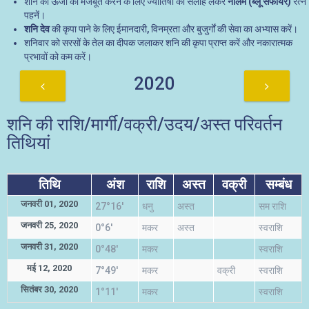
शनि की ऊर्जा को मजबूत करने के लिए ज्योतिषी की सलाह लेकर
नीलम (ब्लू सैफायर)
रत्न
पहनें।
शनि देव
की कृपा पाने के लिए ईमानदारी, विनम्रता और बुजुर्गों की सेवा का अभ्यास करें।
शनिवार को सरसों के तेल का दीपक जलाकर शनि की कृपा प्राप्त करें और नकारात्मक
प्रभावों को कम करें।
2020
शनि की राशि/मार्गी/वक्री/उदय/अस्त परिवर्तन
तिथियां
तिथि
अंश
राशि
अस्त
वक्री
सम्बंध
जनवरी 01, 2020
27°16'
धनु
अस्त
सम राशि
जनवरी 25, 2020
0°6'
मकर
अस्त
स्वराशि
जनवरी 31, 2020
0°48'
मकर
स्वराशि
मई 12, 2020
7°49'
मकर
वक्री
स्वराशि
सितंबर 30, 2020
1°11'
मकर
स्वराशि