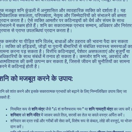
एक मजबूत शनि कुंडली में अनुशासित और व्यावहारिक व्यक्ति को दर्शाता है। यह
दीर्घकालिक सफलता, परिपक्वता, नेतृत्व और जिम्मेदारियों को संभालने की क्षमता
प्रदान करता है। ऐसे व्यक्ति आमतौर पर कठिनाइयों को धैर्य और संयम के साथ
संभालने में सक्षम होते हैं। शनि का सकारात्मक प्रभाव सम्मान, अधिकार और निरंतर
प्रयास से प्राप्त उपलब्धियां प्रदान करता है।
एक कमजोर या पीड़ित शनि विलंब, बाधाओं और ठहराव की भावना पैदा कर सकता
है। व्यक्ति को हड्डियों, जोड़ों या पुरानी बीमारियों से संबंधित स्वास्थ्य समस्याओं क
सामना करना पड़ सकता है। वित्तीय कठिनाइयां, पेशेवर असफलताएं और बुजुर्गों या
अधिकारियों के साथ संबंधों में तनाव हो सकता है। कमजोर शनि भय, अवसाद और
आत्मविश्वास की कमी उत्पन्न कर सकता है, जिससे जीवन की चुनौतियों का सामना
करने में कठिनाई होती है।
शनि को मजबूत करने के उपाय:
शनि को शांत करने और इसके सकारात्मक प्रभावों को बढ़ाने के लिए निम्नलिखित उपाय किए जा
कते हैं:
नियमित रूप से
शनि मंत्र
जैसे "ॐ शं शनैश्चराय नमः" या
शनि गायत्री मंत्र
का जाप करें
शनिवार
को
शनि मंदिर
में जाकर काले तिल, सरसों का तेल या काले वस्त्र अर्पित करें।
शनिवार का व्रत रखें और गरीबों की सेवा करें, विशेष रूप से कंबल, लोहे की वस्तुएं, या भोज
दान करें।