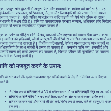
एक मजबूत शनि कुंडली में अनुशासित और व्यावहारिक व्यक्ति को दर्शाता है। यह
दीर्घकालिक सफलता, परिपक्वता, नेतृत्व और जिम्मेदारियों को संभालने की क्षमता
प्रदान करता है। ऐसे व्यक्ति आमतौर पर कठिनाइयों को धैर्य और संयम के साथ
संभालने में सक्षम होते हैं। शनि का सकारात्मक प्रभाव सम्मान, अधिकार और निरंतर
प्रयास से प्राप्त उपलब्धियां प्रदान करता है।
एक कमजोर या पीड़ित शनि विलंब, बाधाओं और ठहराव की भावना पैदा कर सकता
है। व्यक्ति को हड्डियों, जोड़ों या पुरानी बीमारियों से संबंधित स्वास्थ्य समस्याओं क
सामना करना पड़ सकता है। वित्तीय कठिनाइयां, पेशेवर असफलताएं और बुजुर्गों या
अधिकारियों के साथ संबंधों में तनाव हो सकता है। कमजोर शनि भय, अवसाद और
आत्मविश्वास की कमी उत्पन्न कर सकता है, जिससे जीवन की चुनौतियों का सामना
करने में कठिनाई होती है।
शनि को मजबूत करने के उपाय:
शनि को शांत करने और इसके सकारात्मक प्रभावों को बढ़ाने के लिए निम्नलिखित उपाय किए जा
कते हैं:
नियमित रूप से
शनि मंत्र
जैसे "ॐ शं शनैश्चराय नमः" या
शनि गायत्री मंत्र
का जाप करें
शनिवार
को
शनि मंदिर
में जाकर काले तिल, सरसों का तेल या काले वस्त्र अर्पित करें।
शनिवार का व्रत रखें और गरीबों की सेवा करें, विशेष रूप से कंबल, लोहे की वस्तुएं, या भोज
दान करें।