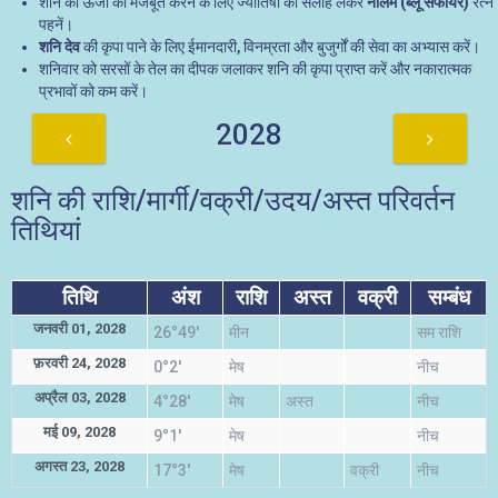
शनि की ऊर्जा को मजबूत करने के लिए ज्योतिषी की सलाह लेकर
नीलम (ब्लू सैफायर)
रत्न
पहनें।
शनि देव
की कृपा पाने के लिए ईमानदारी, विनम्रता और बुजुर्गों की सेवा का अभ्यास करें।
शनिवार को सरसों के तेल का दीपक जलाकर शनि की कृपा प्राप्त करें और नकारात्मक
प्रभावों को कम करें।
2028
शनि की राशि/मार्गी/वक्री/उदय/अस्त परिवर्तन
तिथियां
तिथि
अंश
राशि
अस्त
वक्री
सम्बंध
जनवरी 01, 2028
26°49'
मीन
सम राशि
फ़रवरी 24, 2028
0°2'
मेष
नीच
अप्रैल 03, 2028
4°28'
मेष
अस्त
नीच
मई 09, 2028
9°1'
मेष
नीच
अगस्त 23, 2028
17°3'
मेष
वक्री
नीच