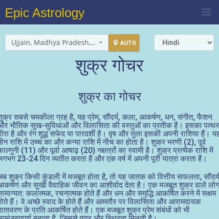
Epic Astrology
Ujjain, Madhya Pradesh, India
AUTO
शुक्र गोचर
शुक्र का गोचर
शुक्र सबसे चमकीला ग्रह है, यह प्रेम, सौंदर्य, कला, आकर्षण, धन, संगीत, फैशन
और भौतिक सुख-सुविधाओं और विलासिता की वस्तुओं का प्रतीक है। इसका पत्थर
हीरा है और रंग शुद्ध सफेद या पारदर्शी है। वृष और तुला इसकी अपनी राशिया हैं। य
मीन राशि में उच्च का और कन्या राशि में नीच का होता है। शुक्र भरणी (2), पूर्व
फाल्गुनी (11) और पूर्वा आषाढ़ (20) नक्षत्रों का स्वामी है। शुक्र प्रत्येक राशि में
लगभग 23-24 दिन व्यतीत करता है और एक वर्ष में अपनी पूरी यात्रा करता है।
जब शुक्र किसी कुंडली में मजबूत होता है, तो यह जातक को वित्तीय सफलता, सौंदर्य
आकर्षण और सुखी वैवाहिक जीवन का आशीर्वाद देता है। एक मजबूत शुक्र वाले लो
सामान्यत: कलात्मक, रचनात्मक होते हैं और धन और समृद्धि आकर्षित करने में सक्षम
होते हैं। वे अच्छे स्वाद के होते हैं और आमतौर पर विलासिता और आरामदायक
वातावरण के प्रति आकर्षित होते हैं। एक मजबूत शुक्र प्रेम संबंधों को भी
सामंजस्यपूर्ण बनाता है, जिससे प्यार और स्थिरता मिलती है।