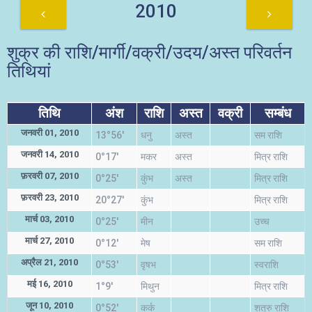
2010
शुक्र की राशि/मार्गी/वक्री/उदय/अस्त परिवर्तन
तिथियां
तिथि
अंश
राशि
अस्त
वक्री
सम्बंध
जनवरी 01, 2010
13°56'
धनु
अस्त
सम राशि
जनवरी 14, 2010
0°17'
मकर
अस्त
मित्र राशि
फ़रवरी 07, 2010
0°25'
कुंभ
अस्त
मित्र राशि
फ़रवरी 23, 2010
20°27'
कुंभ
मित्र राशि
मार्च 03, 2010
0°25'
मीन
उच्च
मार्च 27, 2010
0°12'
मेष
सम राशि
अप्रैल 21, 2010
0°53'
वृषभ
स्वराशि
मई 16, 2010
1°9'
मिथुन
मित्र राशि
जून 10, 2010
0°52'
कर्क
शत्रु राशि